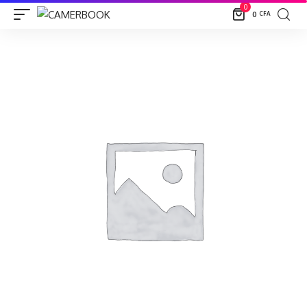
0
0
CFA