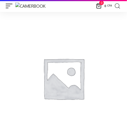
0
0
CFA