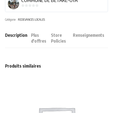
0
sur
Catégorie :
REDEVANCES LOCALES
5
Description
Plus
Store
Renseignements
d'offres
Policies
Produits similaires