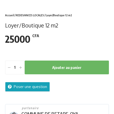
Accueil
/
REDEVANCES LOCALES
/ Loyer/Boutique 12 m2
Loyer/Boutique 12 m2
25000
CFA
Ajouter au panier
Loyer/Boutique
12
m2
Poser une question
quantity
partenaire
COMMUNE DE BETARE-OYA