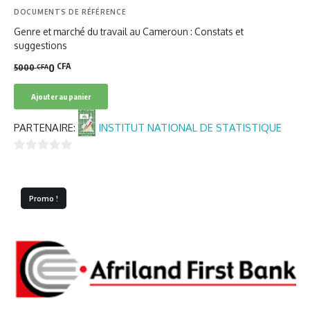
DOCUMENTS DE RÉFÉRENCE
Genre et marché du travail au Cameroun : Constats et
suggestions
CFA
0
5000
CFA
Le
Le
prix
prix
Ajouter au panier
initial
actuel
était :
est :
PARTENAIRE:
INSTITUT NATIONAL DE STATISTIQUE
5000 CFA.
0 CFA.
0
sur
5
Promo !