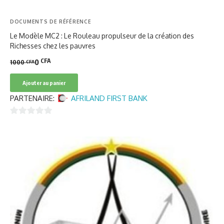
DOCUMENTS DE RÉFÉRENCE
Le Modèle MC2 : Le Rouleau propulseur de la création des
Richesses chez les pauvres
CFA
0
1000
CFA
Le
Le
prix
prix
Ajouter au panier
initial
actuel
PARTENAIRE:
AFRILAND FIRST BANK
était :
est :
1000 CFA.
0 CFA.
0
sur
5