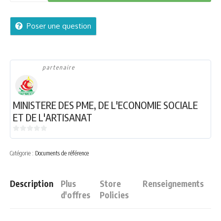
des
lieux
Poser une question
et
Diagnostic
de
l'Industrie
partenaire
camerounaise
quantity
MINISTERE DES PME, DE L'ECONOMIE SOCIALE
ET DE L'ARTISANAT
0
sur
Catégorie :
Documents de référence
5
Description
Plus
Store
Renseignements
d'offres
Policies