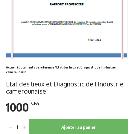
Accueil
/
Documents de référence
/ Etat des lieux et Diagnostic de l’Industrie
camerounaise
Etat des lieux et Diagnostic de l’Industrie
camerounaise
1000
CFA
Ajouter au panier
Etat