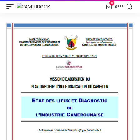
0
0
CFA