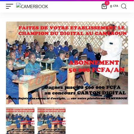
0
0
CFA